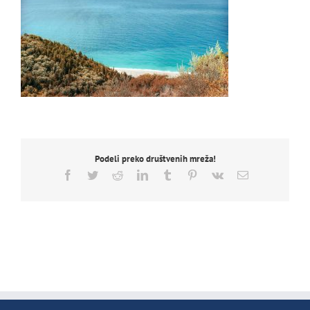
Podeli preko društvenih mreža!
Facebook
Twitter
Reddit
LinkedIn
Tumblr
Pinterest
Vk
Email