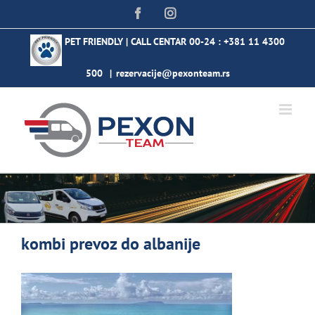
Skip
Facebook
Instagram
to
content
PET FRIENDLY | CALL CENTAR 00-24 :
+381 11 4300
500
|
rezervacije@pexonteam.rs
kombi prevoz do albanije