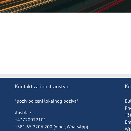
Kontakt za inostranstvo:
Ko
*poziv po ceni lokalnog poziva*
Bul
Ph
Austria :
+3
+43720022101
Em
+381 65 2206 200
(Viber, WhatsApp)
We