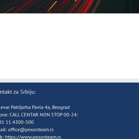
ntakt za Srbiju:
evar Patrijarha Pavla 4a, Beograd
one:
CALL CENTAR NON STOP 00-24:
81 11 4300-500
ail:
office@pexonteam.rs
b:
https://www.pexonteam.rs