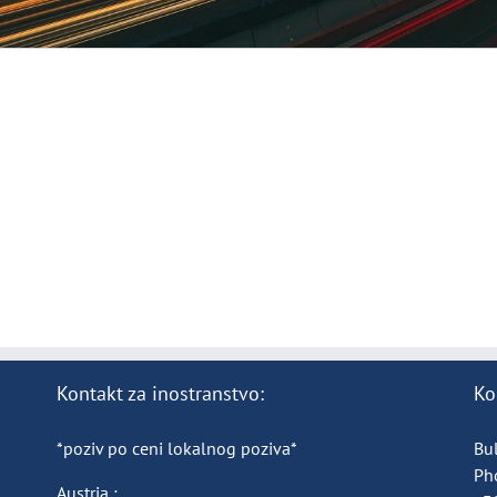
Kontakt za inostranstvo:
Ko
*poziv po ceni lokalnog poziva*
Bul
Ph
Austria :