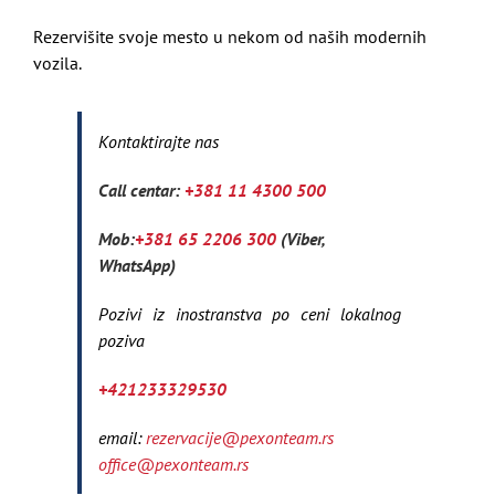
Rezervišite svoje mesto u nekom od naših modernih
vozila.
Kontaktirajte nas
Call centar:
+381 11 4300 500
Mob:
+381 65 2206 300
(Viber,
WhatsApp)
Pozivi iz inostranstva po ceni lokalnog
poziva
+421233329530
email:
rezervacije@pexonteam.rs
office@pexonteam.rs