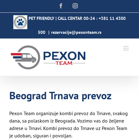
Skip
Facebook
Instagram
to
content
PET FRIENDLY | CALL CENTAR 00-24 :
+381 11 4300
500
|
rezervacije@pexonteam.rs
Beograd Trnava prevoz
Pexon Team organizuje kombi prevoz do Trnave, svakog
dana, sa polaskom iz Beograda. Vozimo vas do željene
adrese u Trnavi. Kombi prevoz do Trnave uz Pexon Team
je udoban, siguran i povoljan.