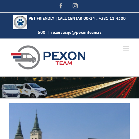
Skip
Facebook
Instagram
to
content
PET FRIENDLY | CALL CENTAR 00-24 :
+381 11 4300
500
|
rezervacije@pexonteam.rs