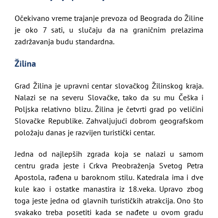
Očekivano vreme trajanje prevoza od Beograda do Žiline
je oko 7 sati, u slučaju da na graničnim prelazima
zadržavanja budu standardna.
Žilina
Grad Žilina je upravni centar slovačkog Žilinskog kraja.
Nalazi se na severu Slovačke, tako da su mu Češka i
Poljska relativno blizu. Žilina je četvrti grad po veličini
Slovačke Republike. Zahvaljujući dobrom geografskom
položaju danas je razvijen turistički centar.
Jedna od najlepših zgrada koja se nalazi u samom
centru grada jeste i Crkva Preobraženja Svetog Petra
Apostola, rađena u baroknom stilu. Katedrala ima i dve
kule kao i ostatke manastira iz 18.veka. Upravo zbog
toga jeste jedna od glavnih turističkih atrakcija. Ono što
svakako treba posetiti kada se nađete u ovom gradu