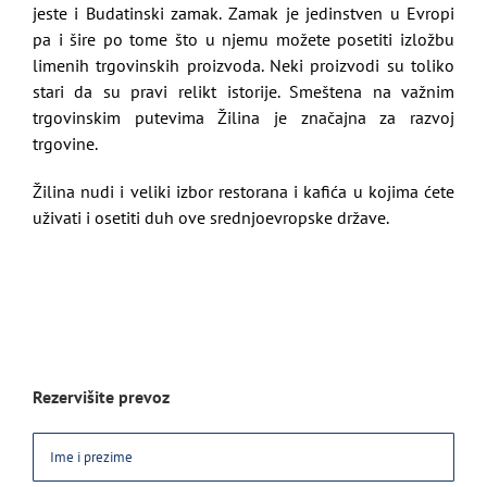
jeste i Budatinski zamak. Zamak je jedinstven u Evropi
pa i šire po tome što u njemu možete posetiti izložbu
limenih trgovinskih proizvoda. Neki proizvodi su toliko
stari da su pravi relikt istorije. Smeštena na važnim
trgovinskim putevima Žilina je značajna za razvoj
trgovine.
Žilina nudi i veliki izbor restorana i kafića u kojima ćete
uživati i osetiti duh ove srednjoevropske države.
Rezervišite prevoz