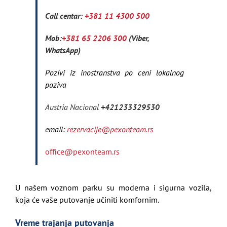
Call centar:
+381 11 4300 500
Mob:
+381 65 2206 300
(Viber,
WhatsApp)
Pozivi iz inostranstva po ceni lokalnog
poziva
Austria Nacional
+421233329530
email:
rezervacije@pexonteam.rs
office@pexonteam.rs
U našem voznom parku su moderna i sigurna vozila,
koja će vaše putovanje učiniti komfornim.
Vreme trajanja putovanja