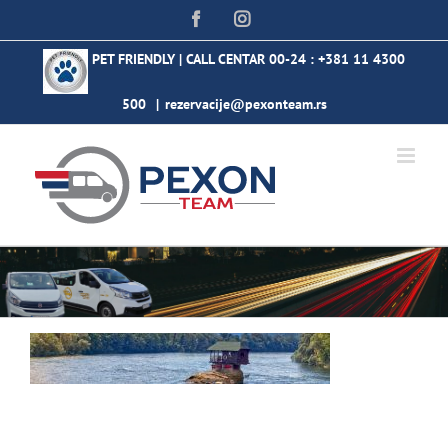
Skip
Facebook
Instagram
to
content
PET FRIENDLY | CALL CENTAR 00-24 :
+381 11 4300
500
|
rezervacije@pexonteam.rs