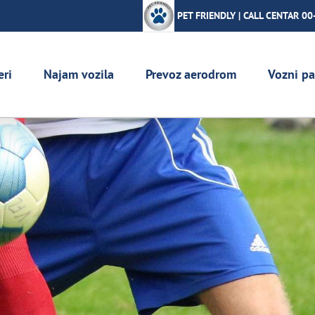
PET FRIENDLY | CALL CENTAR 00
eri
Najam vozila
Prevoz aerodrom
Vozni pa