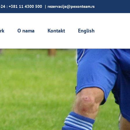
-24 :
+381 11 4300 500
|
rezervacije@pexonteam.rs
rk
O nama
Kontakt
English