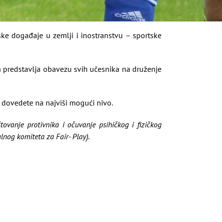
tske događaje u zemlji i inostranstvu – sportske
a predstavlja obavezu svih učesnika na druženje
a dovedete na najviši mogući nivo.
ovanje protivnika i očuvanje psihičkog i fizičkog
alnog komiteta za Fair- Play).