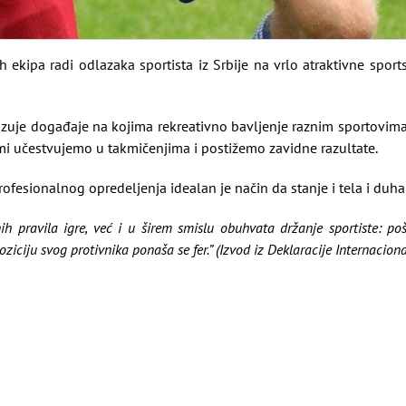
h ekipa radi odlazaka sportista iz Srbije na vrlo atraktivne spor
izuje događaje na kojima rekreativno bavljenje raznim sportovim
mi učestvujemo u takmičenjima i postižemo zavidne razultate.
rofesionalnog opredeljenja idealan je način da stanje i tela i duh
 pravila igre, već i u širem smislu obuhvata držanje sportiste: pošt
oziciju svog protivnika ponaša se fer.” (Izvod iz Deklaracije Internacion