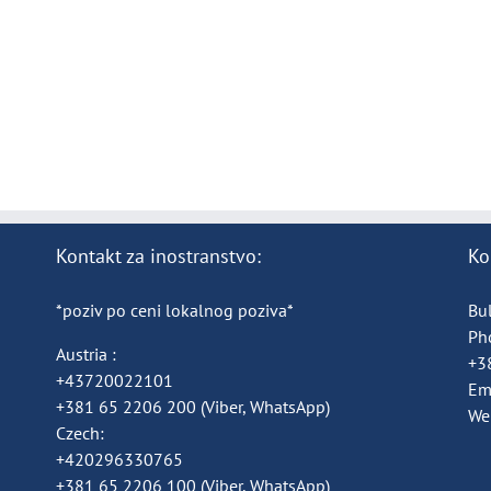
Kontakt za inostranstvo:
Ko
*poziv po ceni lokalnog poziva*
Bul
Ph
Austria :
+3
+43720022101
Em
+381 65 2206 200
(Viber, WhatsApp)
We
Czech:
+420296330765
+381 65 2206 100
(Viber, WhatsApp)