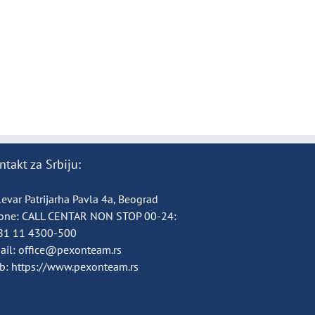
ntakt za Srbiju:
evar Patrijarha Pavla 4a, Beograd
one:
CALL CENTAR NON STOP 00-24:
81 11 4300-500
ail:
office@pexonteam.rs
b:
https://www.pexonteam.rs