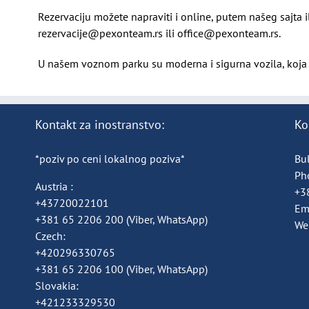
Rezervaciju možete napraviti i online, putem našeg sajta 
rezervacije@pexonteam.rs ili office@pexonteam.rs.
U našem voznom parku su moderna i sigurna vozila, koja 
Kontakt za inostranstvo:
Ko
*poziv po ceni lokalnog poziva*
Bul
Ph
Austria :
+3
+43720022101
Em
+381 65 2206 200
(Viber, WhatsApp)
We
Czech:
+420296330765
+381 65 2206 100
(Viber, WhatsApp)
Slovakia:
+421233329530