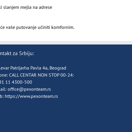
ili slanjem mejla na adrese
će vaše putovanje učiniti komfornim.
ntakt za Srbiju:
evar Patrijarha Pavla 4a, Beograd
one:
CALL CENTAR NON STOP 00-24:
81 11 4300-500
ail:
office@pexonteam.rs
b:
https://www.pexonteam.rs