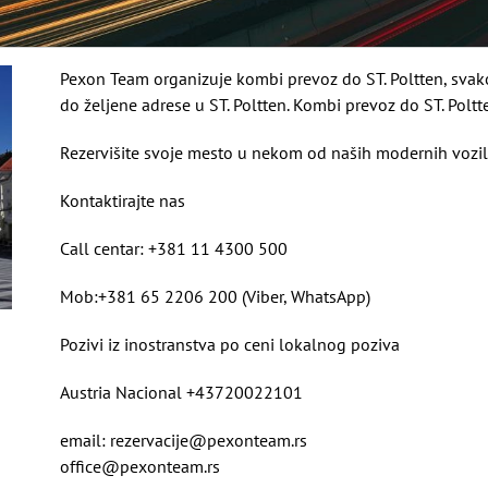
Pexon Team organizuje kombi prevoz do ST. Poltten, sva
do željene adrese u ST. Poltten. Kombi prevoz do ST. Polt
Rezervišite svoje mesto u nekom od naših modernih vozil
Kontaktirajte nas
Call centar: +381 11 4300 500
Mob:+381 65 2206 200 (Viber, WhatsApp)
Pozivi iz inostranstva po ceni lokalnog poziva
Austria Nacional +43720022101
email: rezervacije@pexonteam.rs
office@pexonteam.rs