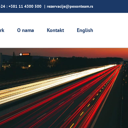
-24 :
+381 11 4300 500
|
rezervacije@pexonteam.rs
rk
O nama
Kontakt
English