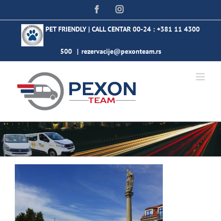
Skip
Facebook
Instagram
to
content
PET FRIENDLY | CALL CENTAR 00-24 :
+381 11 4300
500
|
rezervacije@pexonteam.rs