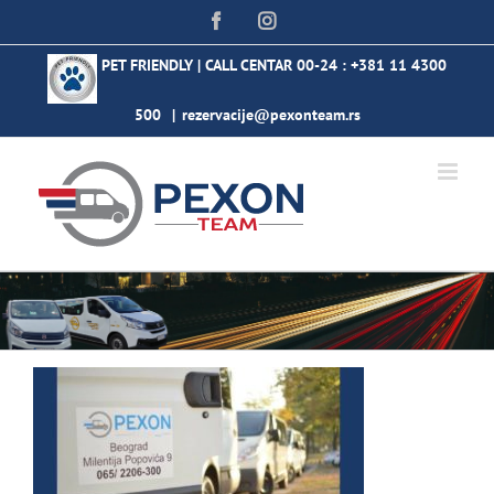
Skip
Facebook
Instagram
to
content
PET FRIENDLY | CALL CENTAR 00-24 :
+381 11 4300
500
|
rezervacije@pexonteam.rs