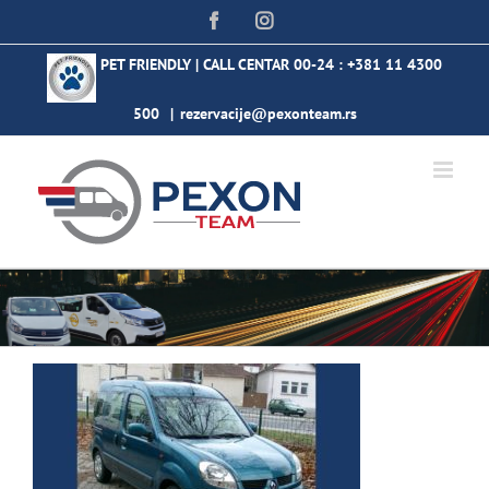
Skip
Facebook
Instagram
to
content
PET FRIENDLY | CALL CENTAR 00-24 :
+381 11 4300
500
|
rezervacije@pexonteam.rs