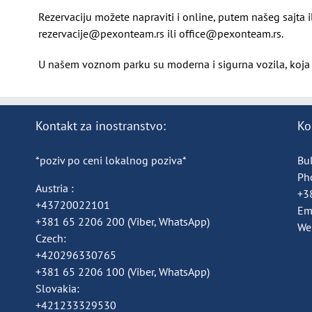
Rezervaciju možete napraviti i online, putem našeg sajta 
rezervacije@pexonteam.rs ili office@pexonteam.rs.
U našem voznom parku su moderna i sigurna vozila, koja 
Kontakt za inostranstvo:
Ko
*poziv po ceni lokalnog poziva*
Bul
Ph
Austria :
+3
+43720022101
Em
+381 65 2206 200
(Viber, WhatsApp)
We
Czech:
+420296330765
+381 65 2206 100
(Viber, WhatsApp)
Slovakia:
+421233329530