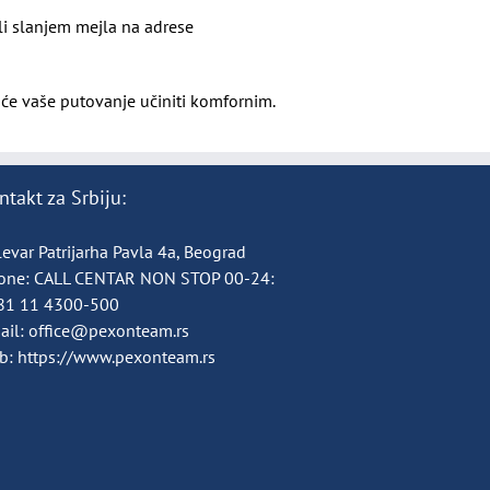
ili slanjem mejla na adrese
će vaše putovanje učiniti komfornim.
ntakt za Srbiju:
evar Patrijarha Pavla 4a, Beograd
one:
CALL CENTAR NON STOP 00-24:
81 11 4300-500
ail:
office@pexonteam.rs
b:
https://www.pexonteam.rs