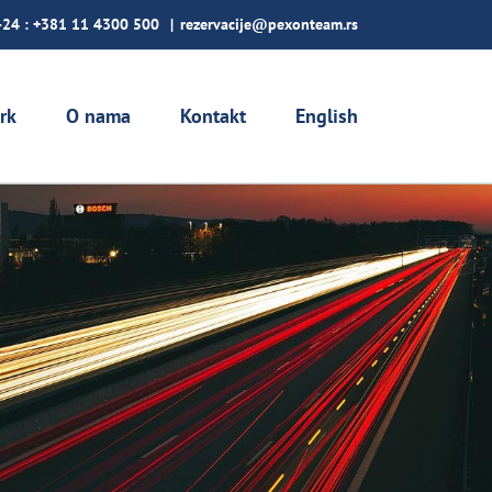
-24 :
+381 11 4300 500
|
rezervacije@pexonteam.rs
rk
O nama
Kontakt
English