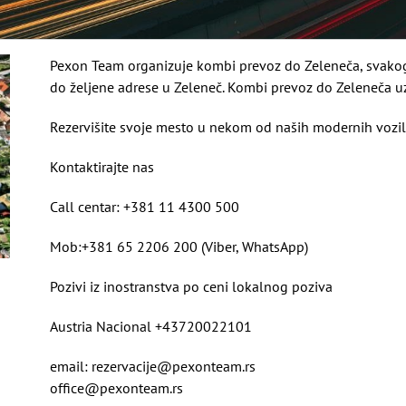
Pexon Team organizuje kombi prevoz do Zeleneča, svakog
do željene adrese u Zeleneč. Kombi prevoz do Zeleneča u
Rezervišite svoje mesto u nekom od naših modernih vozil
Kontaktirajte nas
Call centar: +381 11 4300 500
Mob:+381 65 2206 200 (Viber, WhatsApp)
Pozivi iz inostranstva po ceni lokalnog poziva
Austria Nacional +43720022101
email: rezervacije@pexonteam.rs
office@pexonteam.rs