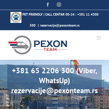
Skip
Facebook
Instagram
to
content
PET FRIENDLY | CALL CENTAR 00-24 :
+381 11 4300
500
|
rezervacije@pexonteam.rs
+381 65 2206 300 (Viber,
WhatsUp)
rezervacije@pexonteam.rs
24/7 Korisnički servis